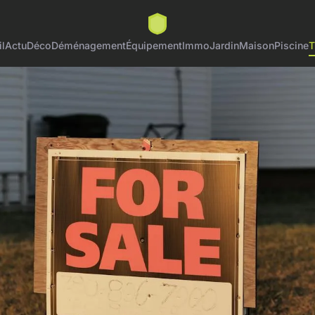
l
Actu
Déco
Déménagement
Équipement
Immo
Jardin
Maison
Piscine
T