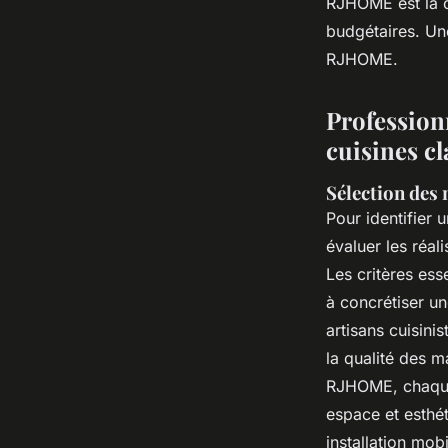
RJHOME est la cl
budgétaires. Une
RJHOME.
Professionn
cuisines c
Sélection des 
Pour identifier 
évaluer les réali
Les critères ess
à concrétiser un
artisans cuisin
la qualité des m
RJHOME, chaque 
espace et esthét
installation mob