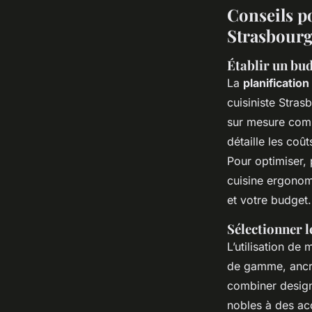
Conseils po
Strasbour
Établir un bud
La
planificatio
cuisiniste Stra
sur mesure comme
détaille les coû
Pour optimiser, p
cuisine ergonom
et votre budget.
Sélectionner l
L’utilisation de
de gamme, ancre 
combiner design
nobles à des acc