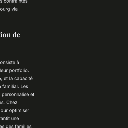
s contraintes
bourg via
tion de
onsiste à
leur portfolio.
, et la capacité
familial. Les
 personnalisé et
nes. Chez
our optimiser
rantit une
tes des familles