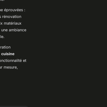
ne éprouvées :
s rénovation
ix matériaux
t une ambiance
le.
ration
n cuisine
nctionnalité et
ur mesure,