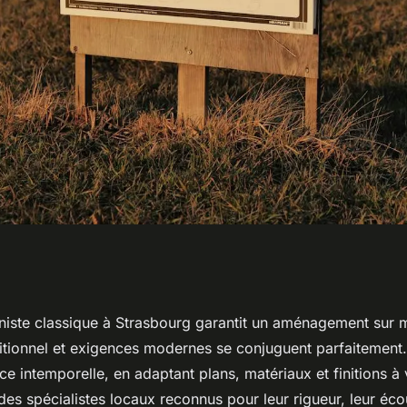
 à strasbourg :
iniste classique à Strasbourg garantit un aménagement sur 
aditionnel et exigences modernes se conjuguent parfaitement
sure
nce intemporelle, en adaptant plans, matériaux et finitions à 
es spécialistes locaux reconnus pour leur rigueur, leur écou