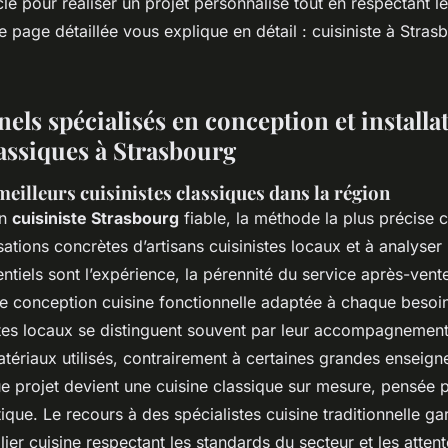
é pour réaliser un projet personnalisé tout en respectant le
 page détaillée vous explique en détail : cuisiniste à Stras
els spécialisés en conception et installa
lassiques à Strasbourg
meilleurs cuisinistes classiques dans la région
un
cuisiniste Strasbourg
fiable, la méthode la plus précise c
sations concrètes d’artisans cuisinistes locaux et à analyser 
entiels sont l’expérience, la pérennité du service après-vente
e conception cuisine fonctionnelle adaptée à chaque besoin 
istes locaux se distinguent souvent par leur accompagnement
atériaux utilisés, contrairement à certaines grandes enseig
projet devient une cuisine classique sur mesure, pensée p
ique. Le recours à des spécialistes cuisine traditionnelle ga
ilier cuisine respectant les standards du secteur et les atten