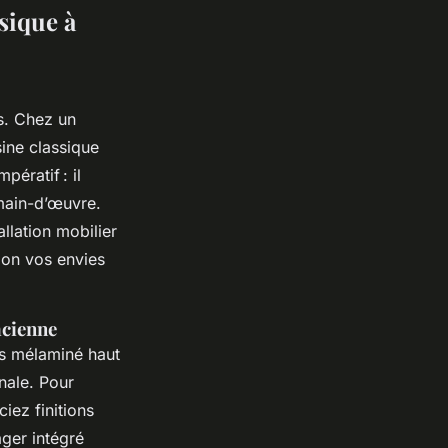
sique à
s. Chez un
ine classique
ératif : il
 main-d’œuvre.
allation mobilier
lon vos envies
acienne
ois mélaminé haut
nale. Pour
ciez finitions
ager intégré