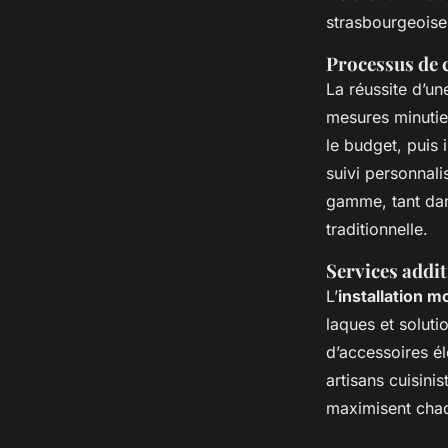
strasbourgeoise
Processus de c
La réussite d’un
mesures minutieu
le budget, puis i
suivi personnali
gamme, tant dan
traditionnelle.
Services addit
L’
installation m
laques et soluti
d’accessoires él
artisans cuisini
maximisent chaqu