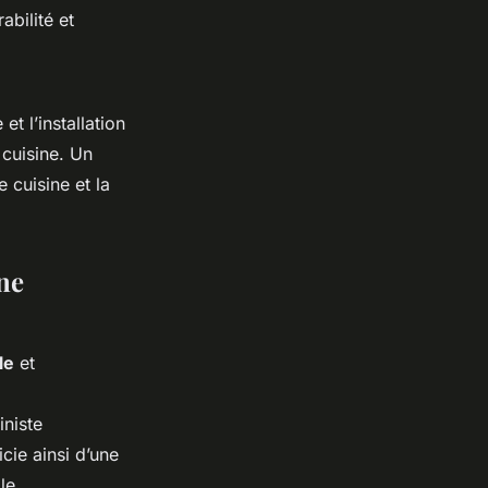
abilité et
t l’installation
 cuisine. Un
 cuisine et la
ne
le
et
niste
icie ainsi d’une
le.