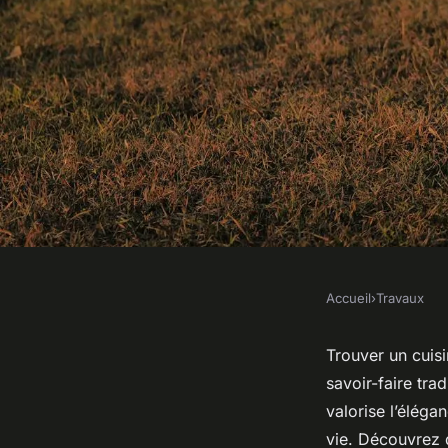
Accueil
›
Travaux
TRAVAUX
Cuisiniste classique
Trouver un cuis
savoir-faire tr
votre espace sur me
valorise l’éléga
vie. Découvrez d