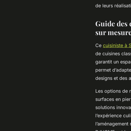
de leurs réalisa
Éva
•
8 octobre 2025
•
4 min de lecture
Guide des 
sur mesur
Ce
cuisiniste à
de cuisines clas
garantit un espa
permet d’adapte
designs et des 
Les options de m
surfaces en pie
solutions innova
l’expérience cul
l’aménagement re