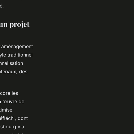
é.
un projet
 l’aménagement
le traditionnel
nnalisation
tériaux, des
core les
en œuvre de
timise
éfléchi, dont
asbourg via