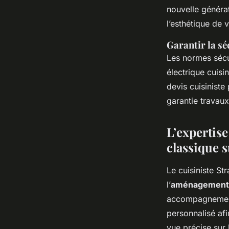
nouvelle générat
l’esthétique de 
Garantir la sé
Les normes sécur
électrique cuisi
devis cuisiniste
garantie travaux 
L’expertis
classique 
Le cuisiniste St
l’
aménagement c
accompagnement 
personnalisé afi
vue précise sur l