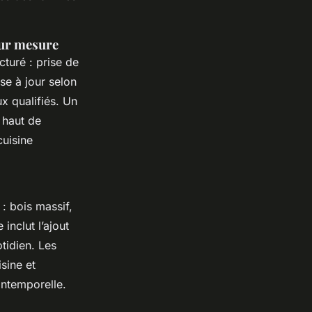
sur mesure
cturé : prise de
se à jour selon
ux qualifiés. Un
n haut de
cuisine
: bois massif,
inclut l’ajout
tidien. Les
sine et
intemporelle.