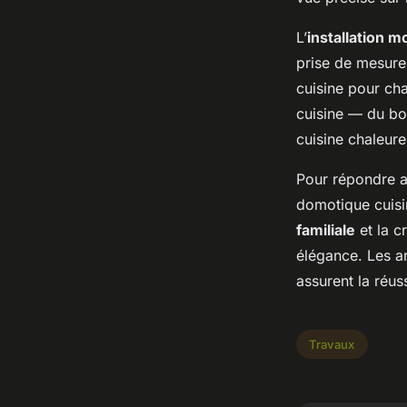
L’
installation m
prise de mesures
cuisine pour ch
cuisine — du bo
cuisine chaleure
Pour répondre au
domotique cuisin
familiale
et la c
élégance. Les ar
assurent la réus
Travaux