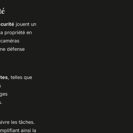
té
écurité
jouent un
la propriété en
s caméras
une défense
ntes
, telles que
s
ages
s.
uivre les tâches.
plifiant ainsi la