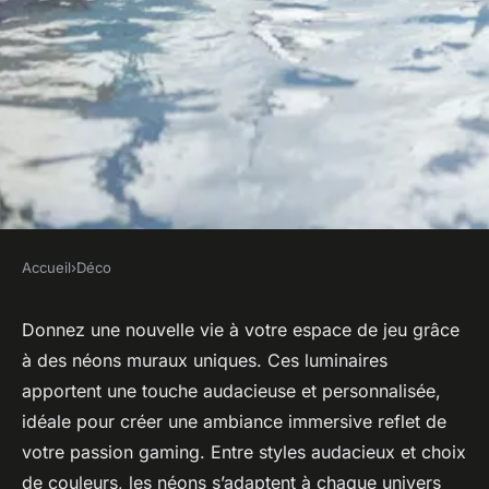
Accueil
›
Déco
DÉCO
Transformez votre espace de
Donnez une nouvelle vie à votre espace de jeu grâce
à des néons muraux uniques. Ces luminaires
jeu avec des néons muraux
apportent une touche audacieuse et personnalisée,
originaux !
idéale pour créer une ambiance immersive reflet de
votre passion gaming. Entre styles audacieux et choix
Éva
•
23 octobre 2025
•
7 min de lecture
de couleurs, les néons s’adaptent à chaque univers