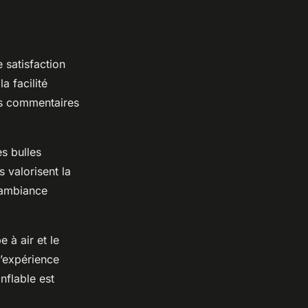
e satisfaction
a facilité
les commentaires
s bulles
s valorisent la
 ambiance
 à air et le
l’expérience
nflable est