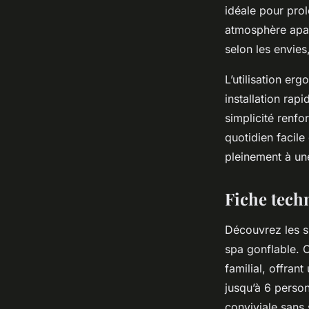
idéale pour prol
atmosphère apai
selon les envies
L’utilisation er
installation ra
simplicité renfo
quotidien facile 
pleinement à une
Fiche techn
Découvrez les sp
spa gonflable. 
familial, offrant
jusqu’à 6 person
conviviale sans