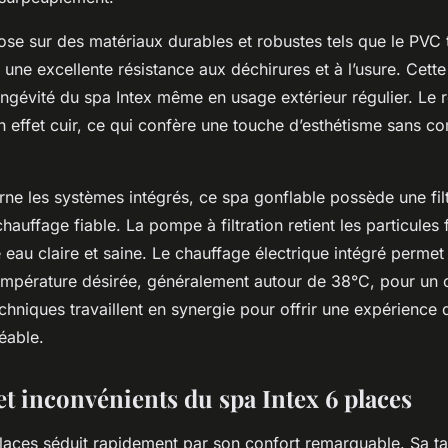
ose sur des matériaux durables et robustes tels que le PVC 
 une excellente résistance aux déchirures et à l’usure. Cett
ongévité du spa Intex même en usage extérieur régulier. Le
n effet cuir, ce qui confère une touche d’esthétisme sans c
ne les systèmes intégrés, ce spa gonflable possède une filt
auffage fiable. La pompe à filtration retient les particules 
 eau claire et saine. Le chauffage électrique intégré permet 
empérature désirée, généralement autour de 38°C, pour un c
hniques travaillent en synergie pour offrir une expérience d
éable.
et inconvénients du spa Intex 6 places
places séduit rapidement par son confort remarquable. Sa ta