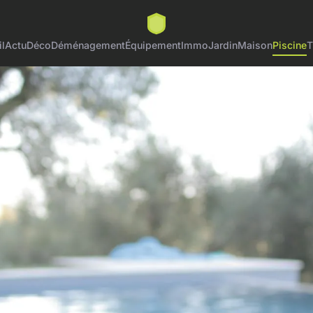
l
Actu
Déco
Déménagement
Équipement
Immo
Jardin
Maison
Piscine
T