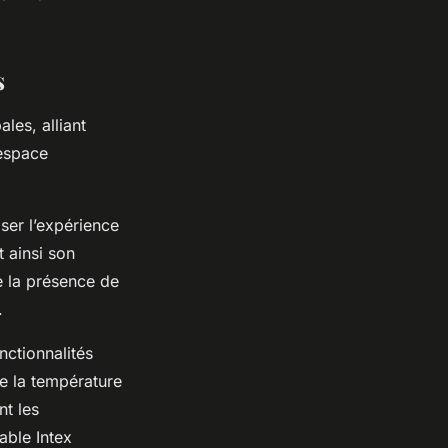
s
les, alliant
 espace
er l’expérience
t ainsi son
te la présence de
.
nctionnalités
e la température
nt les
able Intex