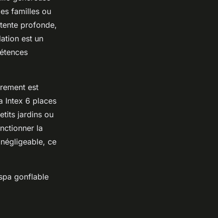
les familles ou
tente profonde,
ation est un
pétences
brement est
a Intex 6 places
tits jardins ou
nctionner la
négligeable, ce
 spa gonflable