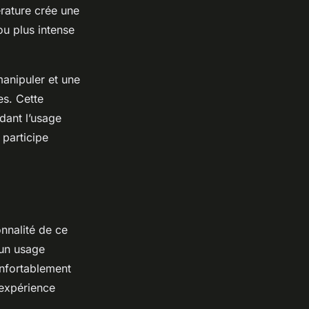
érature crée une
ou plus intense
manipuler et une
es. Cette
ndant l’usage
 participe
onnalité de ce
 un usage
confortablement
 expérience