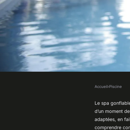
Accueil
›
Piscine
PISCINE
Découvrez le spa gon
Le spa gonflable
d’un moment de 
places : confort et f
adaptées, en fai
comprendre comm