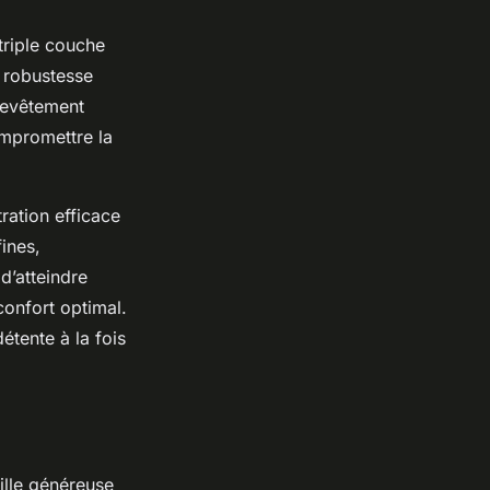
triple couche
e robustesse
 revêtement
ompromettre la
ration efficace
fines,
d’atteindre
onfort optimal.
étente à la fois
ille généreuse