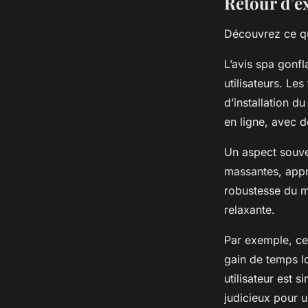
Retour d’ex
Découvrez ce que
L’avis spa gonfl
utilisateurs. Le
d’installation d
en ligne, avec d
Un aspect souven
massantes, appré
robustesse du m
relaxante.
Par exemple, cer
gain de temps lo
utilisateur est 
judicieux pour 