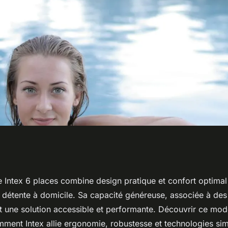
flable intex 6
 Intex 6 places combine design pratique et confort optimal
détente à domicile. Sa capacité généreuse, associée à des 
onctionnalités
t une solution accessible et performante. Découvrir ce modè
ent Intex allie ergonomie, robustesse et technologies simp