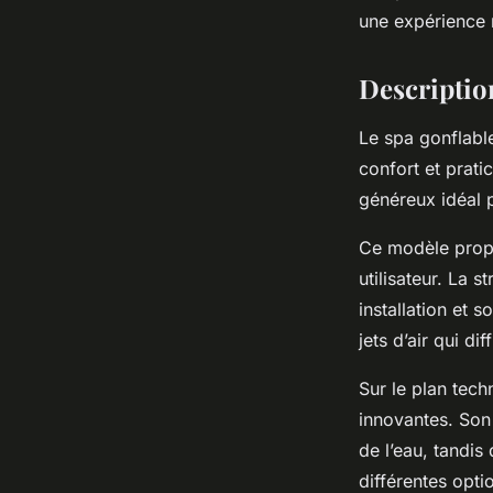
une expérience r
Éva
•
3 octobre 2025
•
8 min de lecture
Description
Le spa gonflable
confort et prati
généreux idéal 
Ce modèle propo
utilisateur. La s
installation et 
jets d’air qui d
Sur le plan tech
innovantes. Son
de l’eau, tandis
différentes opti