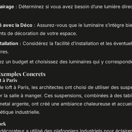
airage
: Déterminez si vous avez besoin d’une lumière direc
é avec la Déco
: Assurez-vous que le luminaire s’intègre bi
nts de décoration de votre espace.
tallation
: Considérez la facilité d’installation et les éventue
res.
ez un budget et choisissez des luminaires qui y correspond
Exemples Concrets
t à Paris
e loft à Paris, les architectes ont choisi de utiliser des sus
er la salle à manger. Ces suspensions, combinées à des tabl
metal argente, ont créé une ambiance chaleureuse et accueil
étique industrielle.
ork
écorateur a utilisé des plafonniers industriels pour éclaire