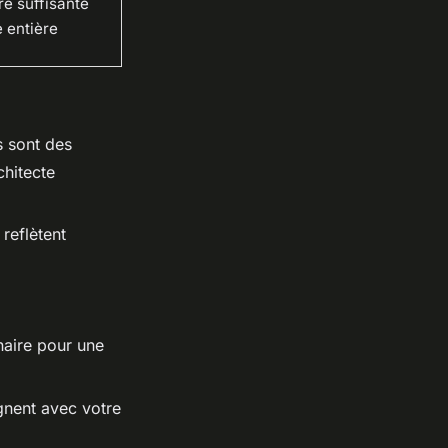
re suffisante
 entière
s sont des
chitecte
 reflètent
naire pour une
gnent avec votre