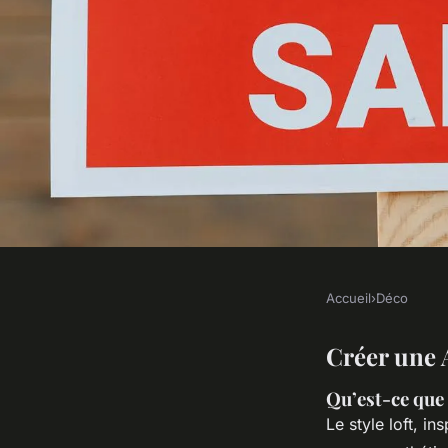
Accueil
›
Déco
DÉCO
Luminaire industriel
Créer une 
Qu’est-ce que 
ambiance loft
Le style loft, i