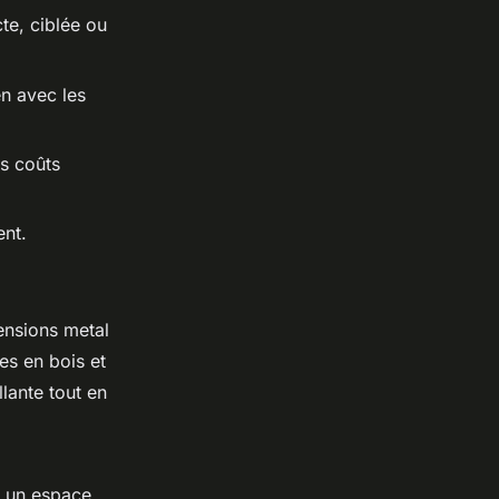
te, ciblée ou
en avec les
ls coûts
ent.
pensions metal
es en bois et
lante tout en
r un espace