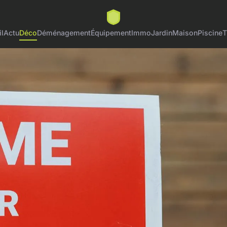
l
Actu
Déco
Déménagement
Équipement
Immo
Jardin
Maison
Piscine
T