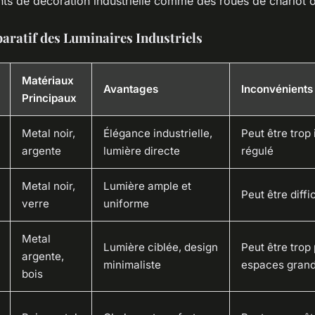
ts de décoration industrielle comme des roues de chariot o
ratif des Luminaires Industriels
Matériaux
Avantages
Inconvénients
Principaux
Metal noir,
Élégance industrielle,
Peut être trop 
argente
lumière directe
régulé
Metal noir,
Lumière ample et
Peut être diffic
verre
uniforme
Metal
Lumière ciblée, design
Peut être trop 
argente,
minimaliste
espaces gran
bois