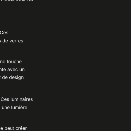
 Ces
s de verres
une touche
ente avec un
t de design
 Ces luminaires
t une lumière
le peut créer