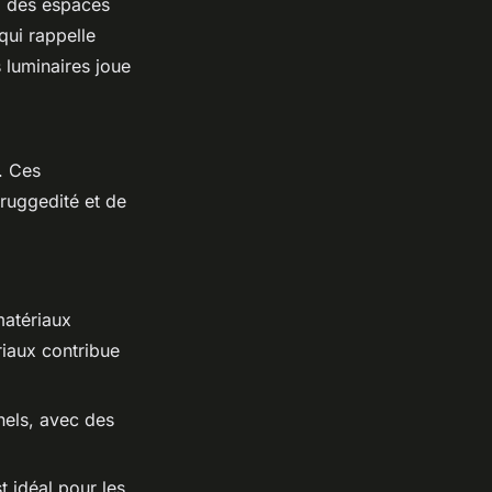
 à des espaces
qui rappelle
s luminaires joue
t. Ces
 ruggedité et de
matériaux
riaux contribue
nels, avec des
t idéal pour les