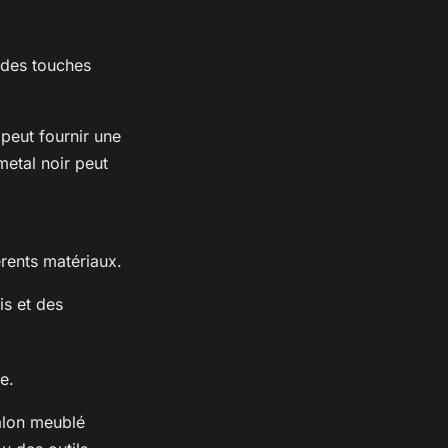
 des touches
peut fournir une
metal noir peut
érents matériaux.
is et des
e.
salon meublé