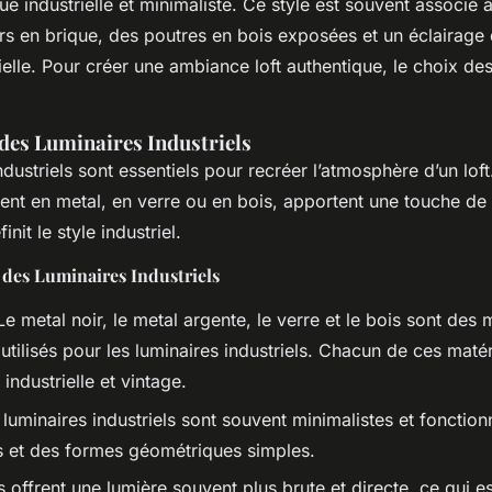
ue industrielle et minimaliste. Ce style est souvent associé
rs en brique, des poutres en bois exposées et un éclairage 
ielle. Pour créer une ambiance loft authentique, le choix de
des Luminaires Industriels
ndustriels sont essentiels pour recréer l’atmosphère d’un lof
ent en metal, en verre ou en bois, apportent une touche de
init le style industriel.
 des Luminaires Industriels
Le metal noir, le metal argente, le verre et le bois sont des 
tilisés pour les luminaires industriels. Chacun de ces maté
 industrielle et vintage.
 luminaires industriels sont souvent minimalistes et fonction
es et des formes géométriques simples.
ls offrent une lumière souvent plus brute et directe, ce qui es