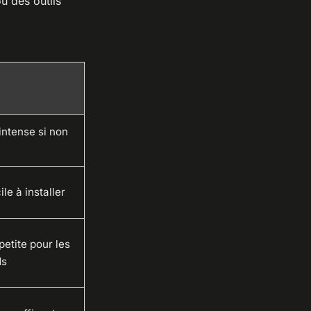
u des outils
intense si non
ile à installer
petite pour les
ds