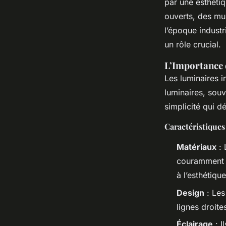
par une esthétiq
Éva
•
22 février 2025
•
5 min de lecture
ouverts, des mu
l’époque industr
un rôle crucial.
L’Importance 
Les luminaires i
luminaires, souv
simplicité qui déf
Caractéristiques
Matériaux
: 
couramment u
à l’esthétique
Design
: Les
lignes droit
Éclairage
: I